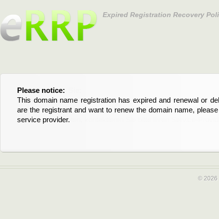
Expired Registration Recovery Pol
Please notice:
Bitte beachten Sie:
This domain name registration has expired and renewal or dele
Diese Domainregistrierung ist abgelaufen und die Verläng
are the registrant and want to renew the domain name, please 
Domain stehen an. Wenn Sie der Registrant sind und di
service provider.
verlängern möchten, kontaktieren Sie bitte Ihren Service-Provid
© 2026