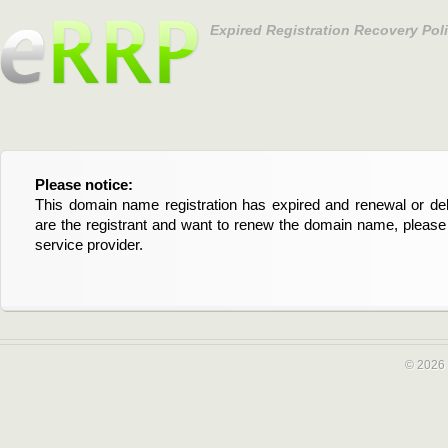
Expired Registration Recovery Pol
Please notice:
Bitte beachten Sie:
This domain name registration has expired and renewal or dele
Diese Domainregistrierung ist abgelaufen und die Verläng
are the registrant and want to renew the domain name, please 
Domain stehen an. Wenn Sie der Registrant sind und di
service provider.
verlängern möchten, kontaktieren Sie bitte Ihren Service-Provid
© 2026