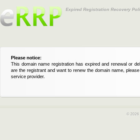
Expired Registration Recovery Pol
Please notice:
Bitte beachten Sie:
This domain name registration has expired and renewal or dele
Diese Domainregistrierung ist abgelaufen und die Verläng
are the registrant and want to renew the domain name, please 
Domain stehen an. Wenn Sie der Registrant sind und di
service provider.
verlängern möchten, kontaktieren Sie bitte Ihren Service-Provid
© 2026