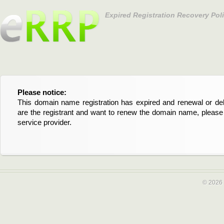
Expired Registration Recovery Pol
Please notice:
Bitte beachten Sie:
This domain name registration has expired and renewal or dele
Diese Domainregistrierung ist abgelaufen und die Verläng
are the registrant and want to renew the domain name, please 
Domain stehen an. Wenn Sie der Registrant sind und di
service provider.
verlängern möchten, kontaktieren Sie bitte Ihren Service-Provid
© 2026