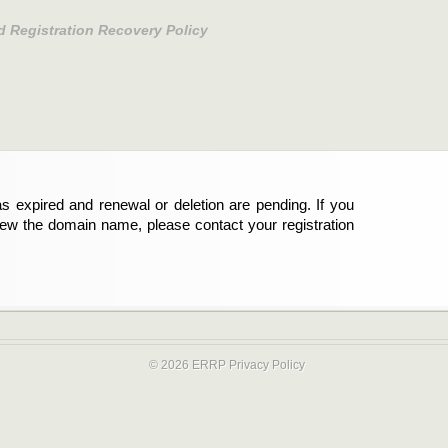
d Registration Recovery Policy
s expired and renewal or deletion are pending. If you
abgelaufen und die Verlängerung oder Löschung der
new the domain name, please contact your registration
er Registrant sind und die Domainregistrierung
ie bitte Ihren Service-Provider.
© 2026 ERRP
Privacy Policy