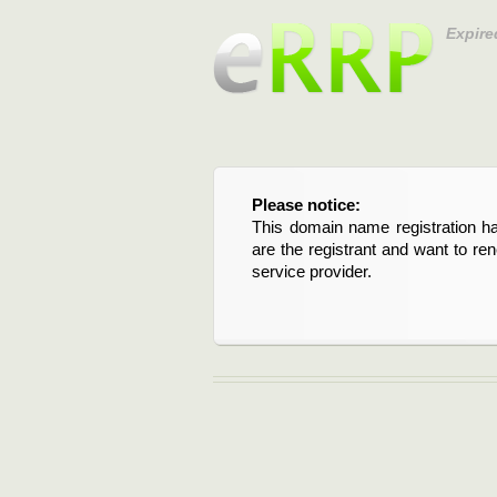
Expire
Please notice:
Bitte beachten Sie:
This domain name registration ha
Diese Domainregistrierung ist 
are the registrant and want to re
Domain stehen an. Wenn Sie d
service provider.
verlängern möchten, kontaktieren S