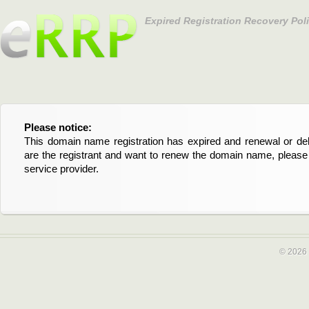
Expired Registration Recovery Pol
Please notice:
Bitte beachten Sie:
This domain name registration has expired and renewal or dele
Diese Domainregistrierung ist abgelaufen und die Verläng
are the registrant and want to renew the domain name, please 
Domain stehen an. Wenn Sie der Registrant sind und di
service provider.
verlängern möchten, kontaktieren Sie bitte Ihren Service-Provid
© 2026