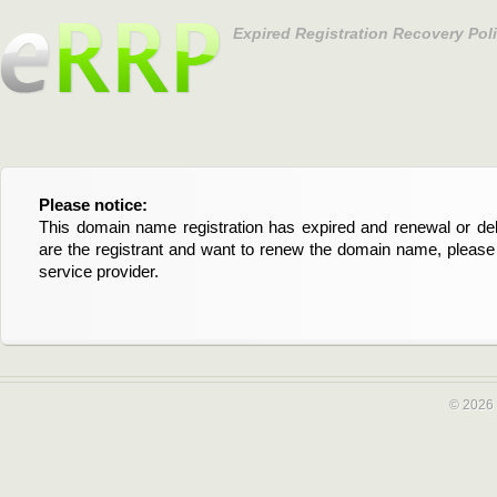
Expired Registration Recovery Pol
Please notice:
Bitte beachten Sie:
This domain name registration has expired and renewal or dele
Diese Domainregistrierung ist abgelaufen und die Verläng
are the registrant and want to renew the domain name, please 
Domain stehen an. Wenn Sie der Registrant sind und di
service provider.
verlängern möchten, kontaktieren Sie bitte Ihren Service-Provid
© 2026